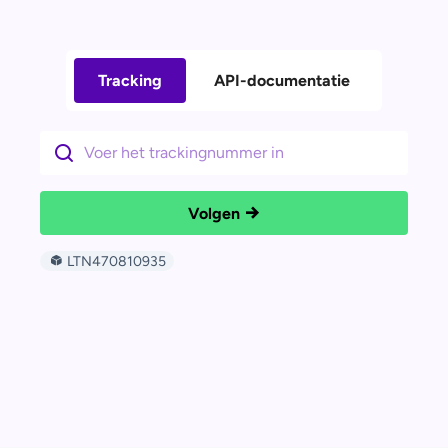
Tracking
API-documentatie
Volgen
LTN470810935