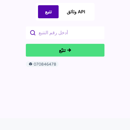
وثائق API
تتبع
تتبّع
070846478