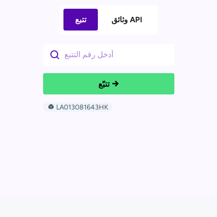
وثائق API
تتبع
تتبّع
LA013081643HK