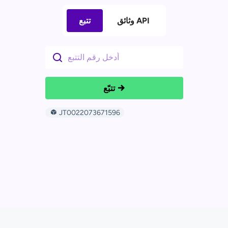
وثائق API
تتبع
تتبّع
JT0022073671596