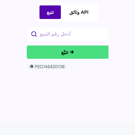
وثائق API
تتبع
تتبّع
P2G146420138