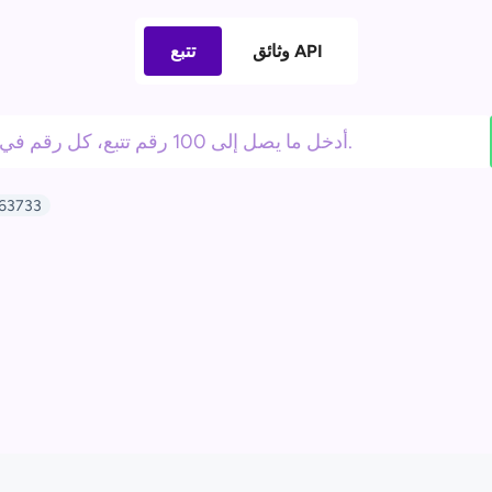
وثائق API
تتبع
63733