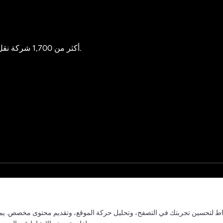
تدعم Track123 أكثر من 1,700 شركة نقل، مما يمنحك رؤية في الوقت الفعلي لكل شحنة.