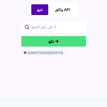
وثائق API
تتبع
تتبّع
XXWOT0001650101YQ