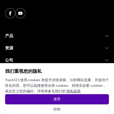
产品
资源
公司
我们重视您的隐私
Track123 使用 cookies 来提升浏览体验、分析网站流量，并提供个
性化内容。您可以选择接受全部 cookies、拒绝非必要 cookies，
隐私政策
服务条款
或自定义您的偏好。详情请参见我们的
隐私政策
接受
版权所有 @Track123.
拒绝