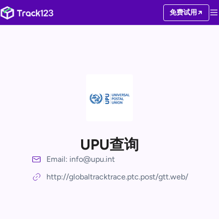
免费试用
UPU查询
Email: info@upu.int
http://globaltracktrace.ptc.post/gtt.web/