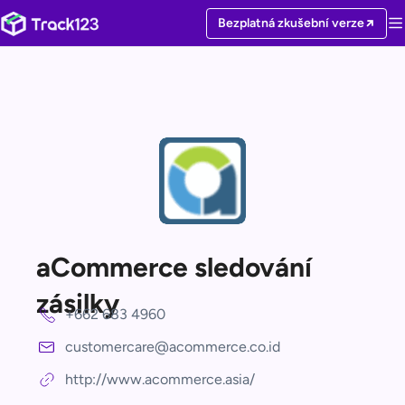
Bezplatná zkušební verze
aCommerce sledování
zásilky
+662 683 4960
customercare@acommerce.co.id
http://www.acommerce.asia/