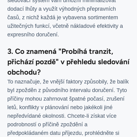
sledovací systém vám umožní minimalizovat
dodací lhůty a využít výhodných přepravních
časů, z nichž každá je vybavena sortimentem
užitečných funkcí, včetně nákladové efektivity a
expresního doručení.
3. Co znamená "Probíhá tranzit,
přichází pozdě" v přehledu sledování
obchodu?
To naznačuje, že vnější faktory způsobily, že balík
byl zpožděn z původního intervalu doručení. Tyto
příčiny mohou zahrnovat špatné počasí, zrušení
letů, konflikty v plánování nebo jakékoli jiné
nepředvídané okolnosti. Chcete-li získat více
podrobností o příčině zpoždění a
předpokládaném datu příjezdu, prohlédněte si