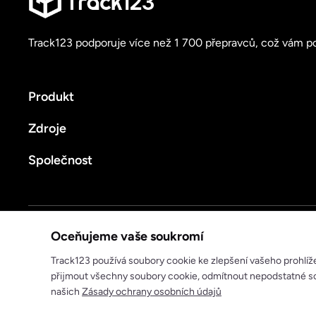
Track123 podporuje více než 1 700 přepravců, což vám po
Produkt
Zdroje
Společnost
Zásady ochrany osobních údajů
Podmínky služby
Oceňujeme vaše soukromí
© 2025 track123. Všechna práva vyhrazena
Track123 používá soubory cookie ke zlepšení vašeho prohlíž
přijmout všechny soubory cookie, odmítnout nepodstatné so
našich
Zásady ochrany osobních údajů