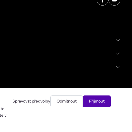
Spravovat předvolby
Odmítnout
Přijmout
ete
te v