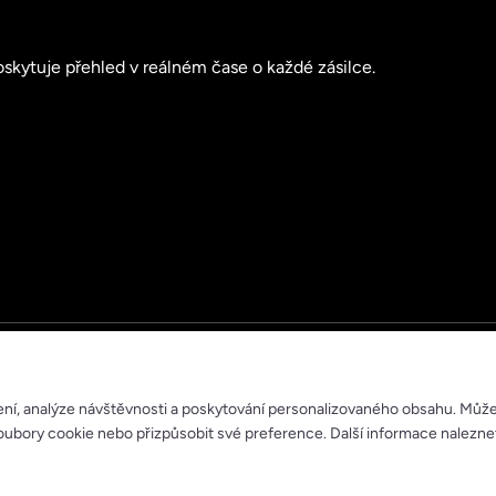
skytuje přehled v reálném čase o každé zásilce.
ení, analýze návštěvnosti a poskytování personalizovaného obsahu. Můž
ubory cookie nebo přizpůsobit své preference. Další informace nalezne