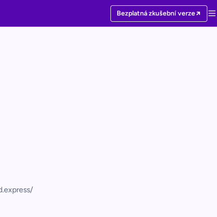
Bezplatná zkušební verze
d.express/