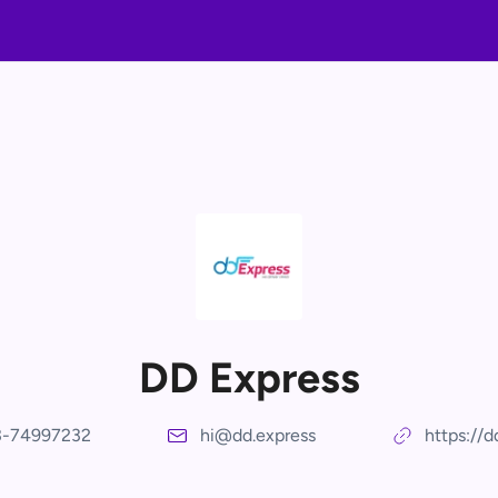
DD Express
3-74997232
hi@dd.express
https://d