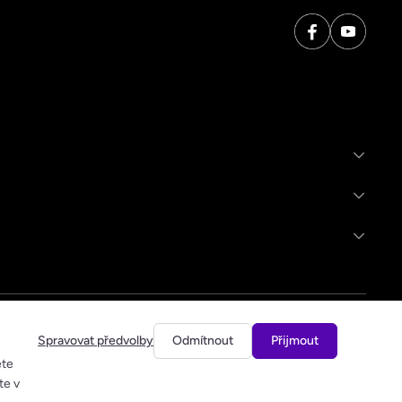
Spravovat předvolby
Odmítnout
Přijmout
ete
te v