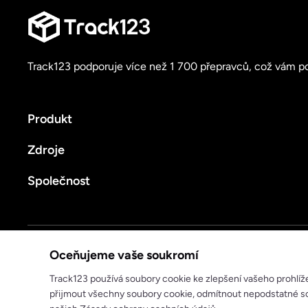
Track123 podporuje více než 1 700 přepravců, což vám po
Produkt
Zdroje
Společnost
Zásady ochrany osobních údajů
Podmínky služby
Oceňujeme vaše soukromí
© 2025 track123. Všechna práva vyhrazena
Track123 používá soubory cookie ke zlepšení vašeho prohlíž
přijmout všechny soubory cookie, odmítnout nepodstatné so