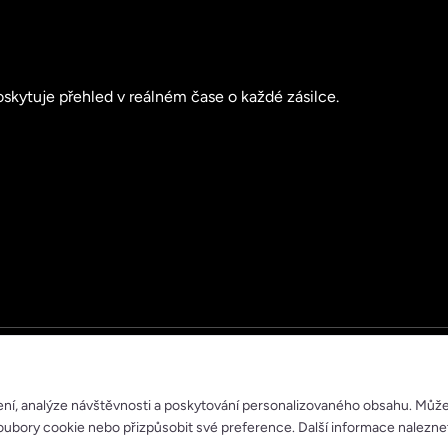
skytuje přehled v reálném čase o každé zásilce.
ení, analýze návštěvnosti a poskytování personalizovaného obsahu. Můž
ubory cookie nebo přizpůsobit své preference. Další informace nalezne