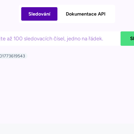
Sledování
Dokumentace API
S
01773619543