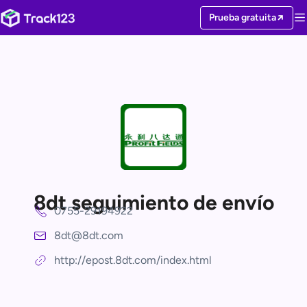
Prueba gratuita
8dt seguimiento de envío
0755-29194922
8dt@8dt.com
http://epost.8dt.com/index.html