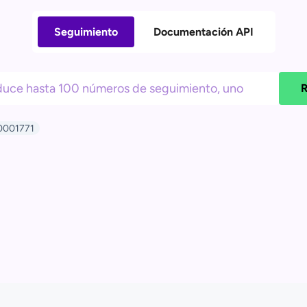
Seguimiento
Documentación API
R
0001771