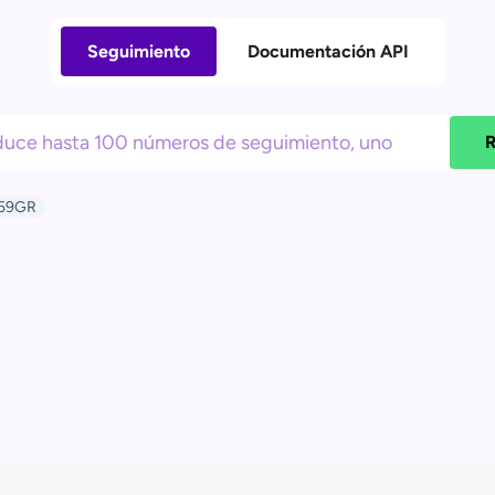
Seguimiento
Documentación API
R
59GR