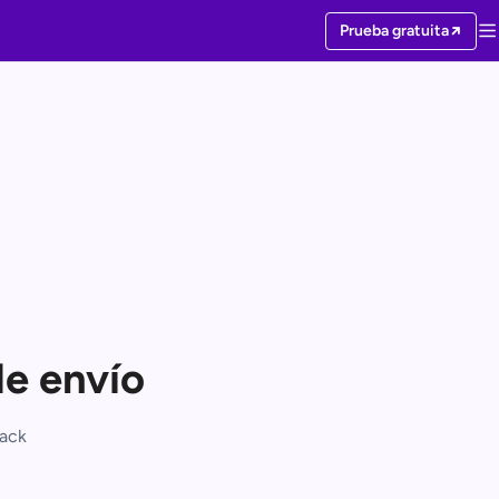
Prueba gratuita
de envío
rack