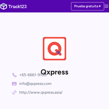
Prueba gratuita
Qxpress
+65-6661-9100
info@qxpress.com
http://www.qxpress.asia/