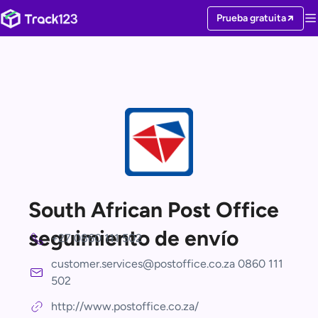
Prueba gratuita
South African Post Office
seguimiento de envío
+27 0860 111 502
customer.services@postoffice.co.za 0860 111
502
http://www.postoffice.co.za/