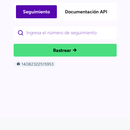
Seguimiento
Documentación API
Rastrear
14082322515953