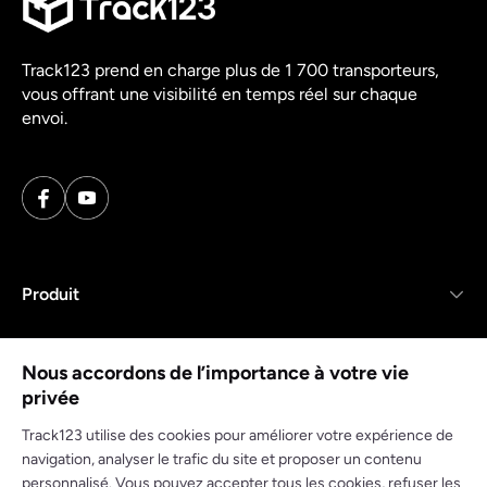
Track123 prend en charge plus de 1 700 transporteurs,
vous offrant une visibilité en temps réel sur chaque
envoi.
Produit
Ressources
Nous accordons de l’importance à votre vie
privée
Entreprise
Track123 utilise des cookies pour améliorer votre expérience de
navigation, analyser le trafic du site et proposer un contenu
personnalisé. Vous pouvez accepter tous les cookies, refuser les