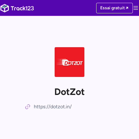
Essai gratuit
DotZot
https://dotzot.in/