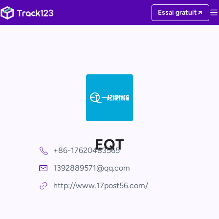
Essai gratuit
EQT
+86-17620483565
1392889571@qq.com
http://www.17post56.com/