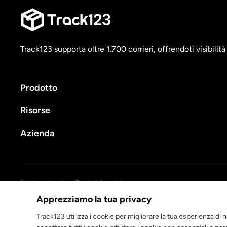
Track123 supporta oltre 1.700 corrieri, offrendoti visibilit
Prodotto
Risorse
Azienda
Politica sulla privacy
Termini di servizio
Apprezziamo la tua privacy
© 2025 track123. Tutti i diritti riservati
Track123 utilizza i cookie per migliorare la tua esperienza di na