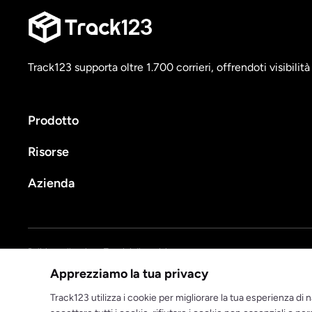
Track123 supporta oltre 1.700 corrieri, offrendoti visibilit
Prodotto
Risorse
Azienda
Politica sulla privacy
Termini di servizio
Apprezziamo la tua privacy
© 2025 track123. Tutti i diritti riservati
Track123 utilizza i cookie per migliorare la tua esperienza di na