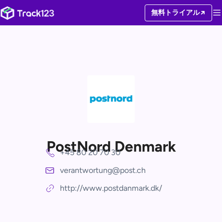
無料トライアル
PostNord Denmark
+45 80 20 70 30
verantwortung@post.ch
http://www.postdanmark.dk/