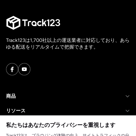
Track123は1,700社以上の運送業者に対応しており、あら
ゆる配送をリアルタイムで把握できます。
商品
リソース
私たちはあなたのプライバシーを重視します
会社
Track123は、ブラウジング体験の向上、サイトトラフィックの分