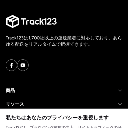
Track123は1,700社以上の運送業者に対応しており、あら
ゆる配送をリアルタイムで把握できます。
商品
リソース
私たちはあなたのプライバシーを重視します
会社
Track123は、ブラウジング体験の向上、サイトトラフィックの分