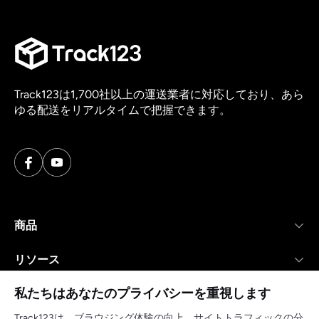
Track123は1,700社以上の運送業者に対応しており、あら
ゆる配送をリアルタイムで把握できます。
商品
リソース
私たちはあなたのプライバシーを重視します
会社
Track123は、ブラウジング体験の向上、サイトトラフィックの分