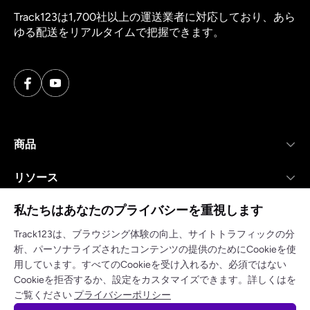
Track123は1,700社以上の運送業者に対応しており、あら
ゆる配送をリアルタイムで把握できます。
商品
リソース
私たちはあなたのプライバシーを重視します
会社
Track123は、ブラウジング体験の向上、サイトトラフィックの分
析、パーソナライズされたコンテンツの提供のためにCookieを使
用しています。すべてのCookieを受け入れるか、必須ではない
Cookieを拒否するか、設定をカスタマイズできます。詳しくはを
プライバシーポリシー
利用規約
ご覧ください
プライバシーポリシー