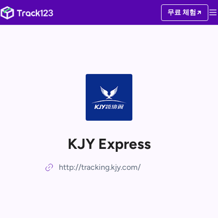
무료 체험
KJY Express
http://tracking.kjy.com/