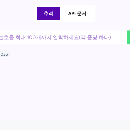
추적
API 문서
2036