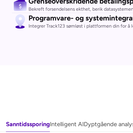
Grenseoverskridende betalingsp
Bekreft forsendelsens ekthet, berik datasystemene
Programvare- og systemintegra
Integrer Track123 sømløst i plattformen din for å 
Sanntidssporing
Intelligent AI
Dyptgående analy