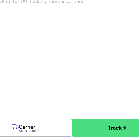
Carrier
Track
Auto-dectect