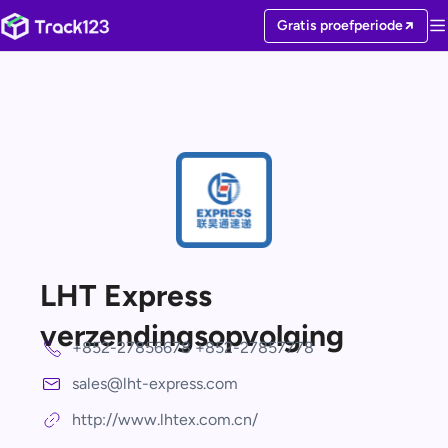
Gratis proefperiode
LHT Express
verzendingsopvolging
+852-27856678 +852-27857778
sales@lht-express.com
http://www.lhtex.com.cn/