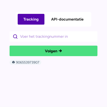
Tracking
API-documentatie
Volgen
906553973907