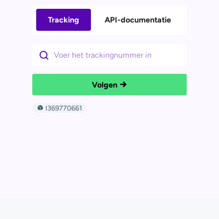
Tracking
API-documentatie
Volgen
I369770661