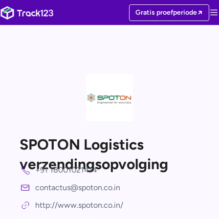
Gratis proefperiode
SPOTON Logistics
verzendingsopvolging
+91 18001021414
contactus@spoton.co.in
http://www.spoton.co.in/