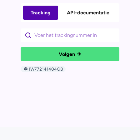
Tracking
API-documentatie
Volgen
IW772141404GB