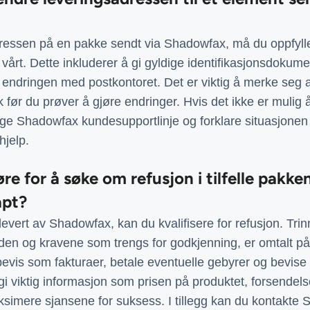
ressen på en pakke sendt via Shadowfax, må du oppfylle 
 vårt. Dette inkluderer å gi gyldige identifikasjonsdokument
 endringen med postkontoret. Det er viktig å merke seg 
k før du prøver å gjøre endringer. Hvis det ikke er mulig 
ge Shadowfax kundesupportlinje og forklare situasjonen di
hjelp.
jøre for å søke om refusjon i tilfelle pak
apt?
levert av Shadowfax, kan du kvalifisere for refusjon. Tri
en og kravene som trengs for godkjenning, er omtalt på 
vis som fakturaer, betale eventuelle gebyrer og bevise a
 gi viktig informasjon som prisen på produktet, forsende
ksimere sjansene for suksess. I tillegg kan du kontakte