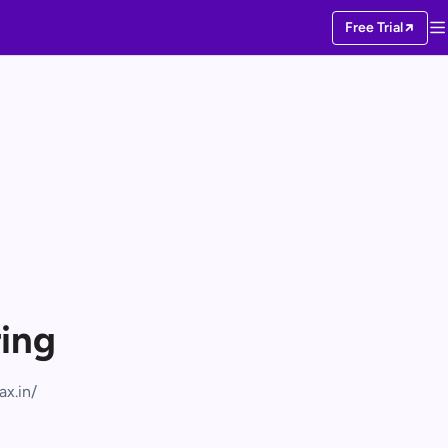
Free Trial
ing
x.in/