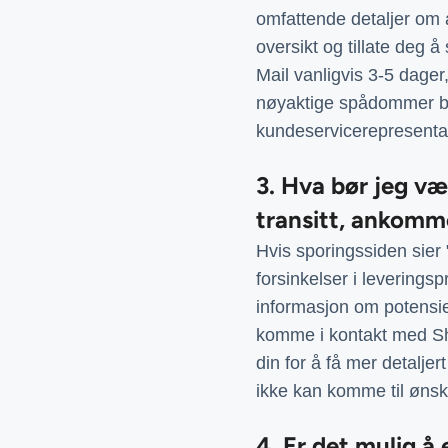
omfattende detaljer om al
oversikt og tillate deg 
Mail vanligvis 3-5 dage
nøyaktige spådommer ba
kundeservicerepresentan
3. Hva bør jeg v
transitt, ankomm
Hvis sporingssiden sier 
forsinkelser i leverings
informasjon om potensiel
komme i kontakt med Sh
din for å få mer detalje
ikke kan komme til ønske
4. Er det mulig å