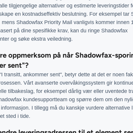
le tilgjengelige alternativer og estimerte leveringstider 
å skape en kostnadseffektiv beslutning. For eksempel tar
r, mens Shadowfax Priority Mail vanligvis kommer innen 1
sert på dine spesifikke krav, kan du ringe Shadowfax
ter og søke ekstra veiledning.
ære oppmerksom på når Shadowfax-sporing
er sent"?
"I transitt, ankommer sent", betyr dette at det er noen fa
prosessen. Vårt avanserte overvåkingssystem gir kontinue
le tilbakeslag, for eksempel dårlig vær eller uventede t
adowfax kundesupportteam og spørre dem om den nylige
rt informasjon. I tillegg må du kanskje vurdere alternative
t sted i tide.
 endre leveringsadressen til et element s