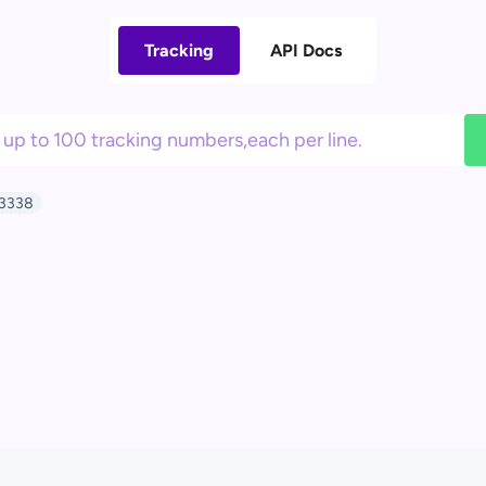
Tracking
API Docs
3338