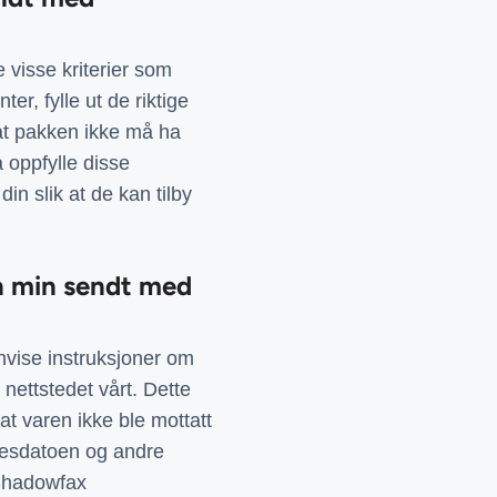
visse kriterier som
er, fylle ut de riktige
at pakken ikke må ha
å oppfylle disse
n slik at de kan tilby
ken min sendt med
nnvise instruksjoner om
nettstedet vårt. Dette
t varen ikke ble mottatt
lsesdatoen og andre
 Shadowfax