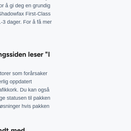
for å gi deg en grundig
 Shadowfax First-Class
-3 dager. For å få mer
ssiden leser "I
ktorer som forårsaker
rlig oppdatert
rafikkork. Du kan også
 statusen til pakken
 løsninger hvis pakken
endt med