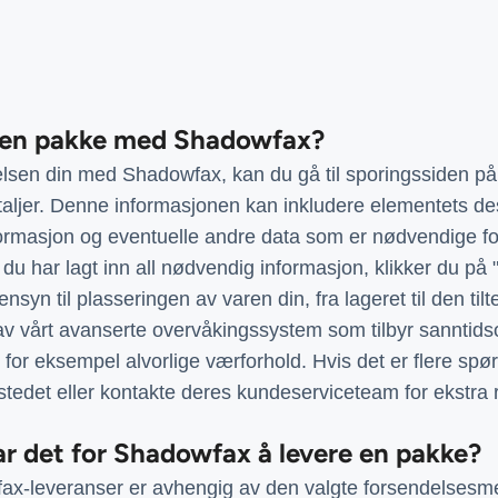
e en pakke med Shadowfax?
lsen din med Shadowfax, kan du gå til sporingssiden p
aljer. Denne informasjonen kan inkludere elementets de
rmasjon og eventuelle andre data som er nødvendige for 
u har lagt inn all nødvendig informasjon, klikker du på 
syn til plasseringen av varen din, fra lageret til den tilt
e av vårt avanserte overvåkingssystem som tilbyr sannti
 for eksempel alvorlige værforhold. Hvis det er flere sp
edet eller kontakte deres kundeserviceteam for ekstra r
tar det for Shadowfax å levere en pakke?
fax-leveranser er avhengig av den valgte forsendelsesme