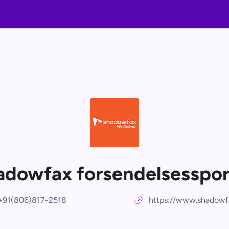
adowfax forsendelsesspor
+91(806)817-2518
https://www.shadowfa