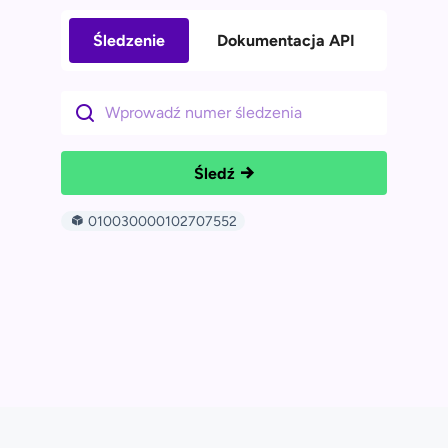
Śledzenie
Dokumentacja API
Śledź
010030000102707552