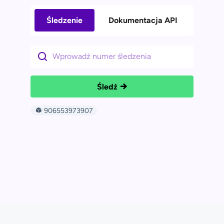
Śledzenie
Dokumentacja API
Śledź
906553973907