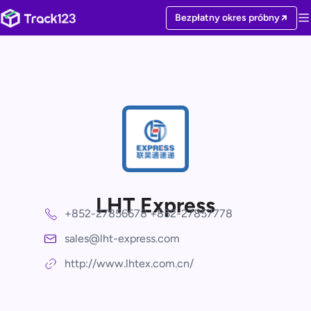
Bezpłatny okres próbny
LHT Express
+852-27856678 +852-27857778
sales@lht-express.com
http://www.lhtex.com.cn/