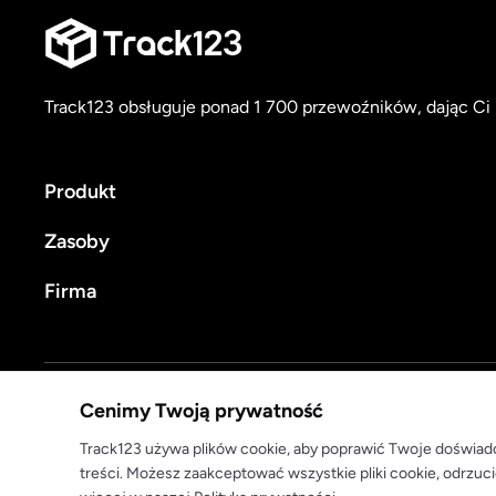
Track123 obsługuje ponad 1 700 przewoźników, dając Ci 
Produkt
Zasoby
Firma
Polityka prywatności
Warunki korzystania
Cenimy Twoją prywatność
© 2025 track123. Wszelkie prawa zastrzeżone
Track123 używa plików cookie, aby poprawić Twoje doświadc
treści. Możesz zaakceptować wszystkie pliki cookie, odrzuci