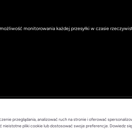
możliwość monitorowania każdej przesyłki w czasie rzeczywis
zenie przeglądania, analizować ruch na stronie i oferować spersonaliz
ć nieistotne pliki cookie lub dostosować swoje preferencje. Dowiedz się