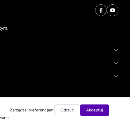
tym.
Zarządzaj preferencjami
Odrzuć
Akceptuj
owane