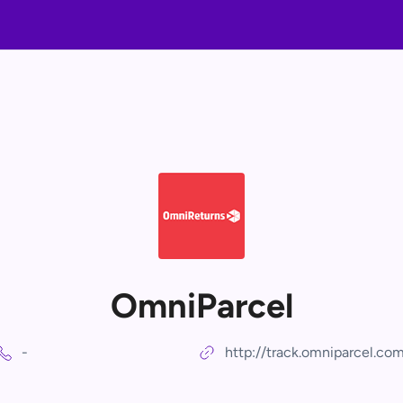
OmniParcel
-
http://track.omniparcel.co