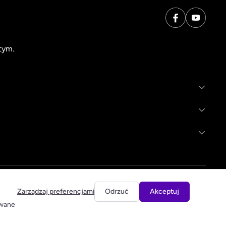
tym.
Zarządzaj preferencjami
Odrzuć
Akceptuj
owane