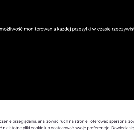
możliwość monitorowania każdej przesyłki w czasie rzeczywis
zenie przeglądania, analizować ruch na stronie i oferować spersonaliz
ć nieistotne pliki cookie lub dostosować swoje preferencje. Dowiedz się