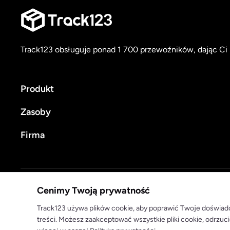
Track123 obsługuje ponad 1 700 przewoźników, dając Ci 
Produkt
Zasoby
Firma
Polityka prywatności
Warunki korzystania
Cenimy Twoją prywatność
© 2025 track123. Wszelkie prawa zastrzeżone
Track123 używa plików cookie, aby poprawić Twoje doświadc
treści. Możesz zaakceptować wszystkie pliki cookie, odrzuci