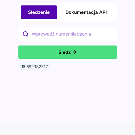
Śledzenie
Dokumentacja API
Śledź
692982317