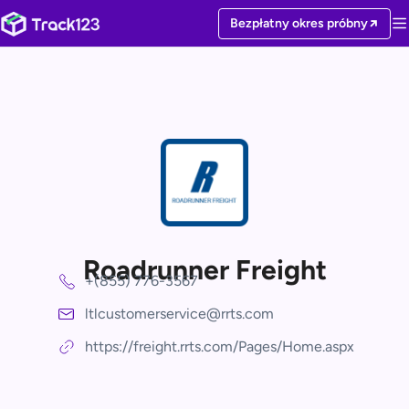
Bezpłatny okres próbny
Roadrunner Freight
+(855) 776-3567
ltlcustomerservice@rrts.com
https://freight.rrts.com/Pages/Home.aspx