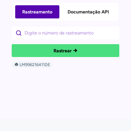
Rastreamento
Documentação API
Rastrear
LM996216411DE