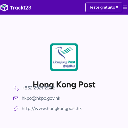
Teste gratuito
Hong Kong Post
+852 2921 2222
hkpo@hkpo.gov.hk
http://www.hongkongpost.hk