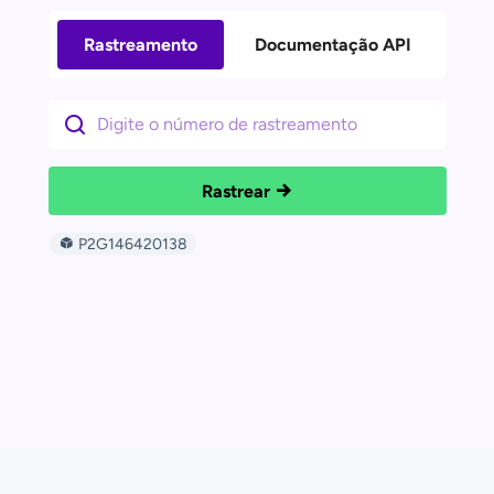
Rastreamento
Documentação API
Rastrear
P2G146420138