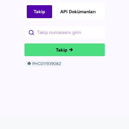
Takip
API Dokümanları
Takip
PHC011939082